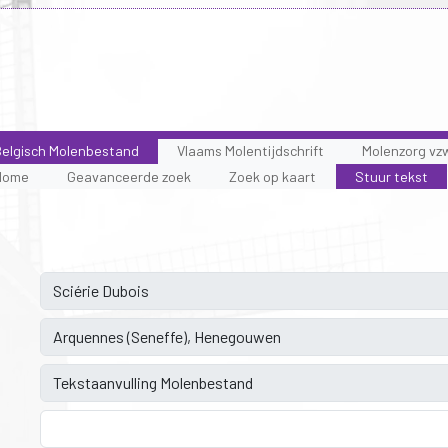
elgisch Molenbestand
Vlaams Molentijdschrift
Molenzorg vz
Home
Geavanceerde zoek
Zoek op kaart
Stuur tekst