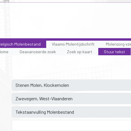
elgisch Molenbestand
Vlaams Molentijdschrift
Molenzorg vz
Home
Geavanceerde zoek
Zoek op kaart
Stuur tekst