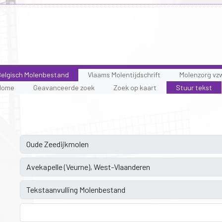
elgisch Molenbestand
Vlaams Molentijdschrift
Molenzorg vz
Home
Geavanceerde zoek
Zoek op kaart
Stuur tekst