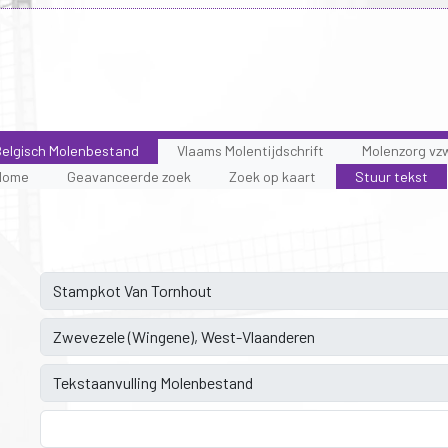
elgisch Molenbestand
Vlaams Molentijdschrift
Molenzorg vz
Home
Geavanceerde zoek
Zoek op kaart
Stuur tekst