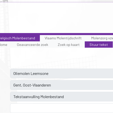
elgisch Molenbestand
Vlaams Molentijdschrift
Molenzorg vz
Home
Geavanceerde zoek
Zoek op kaart
Stuur tekst