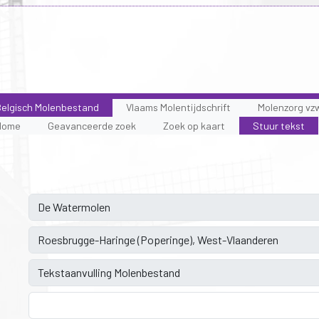
elgisch Molenbestand
Vlaams Molentijdschrift
Molenzorg vz
Home
Geavanceerde zoek
Zoek op kaart
Stuur tekst