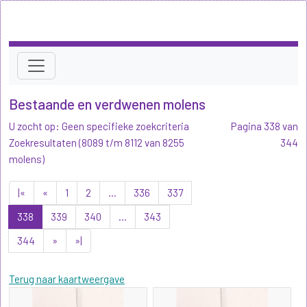
Bestaande en verdwenen molens
U zocht op: Geen specifieke zoekcriteria
Pagina 338 van
Zoekresultaten (8089 t/m 8112 van 8255
344
molens)
|«
«
1
2
...
336
337
338
339
340
...
343
344
»
»|
Terug naar kaartweergave