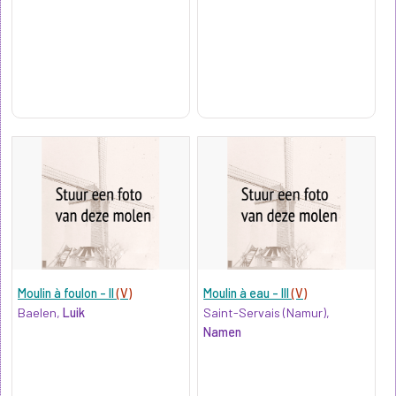
Moulin à foulon - II
(V)
Moulin à eau - III
(V)
Baelen,
Luik
Saint-Servais (Namur),
Namen