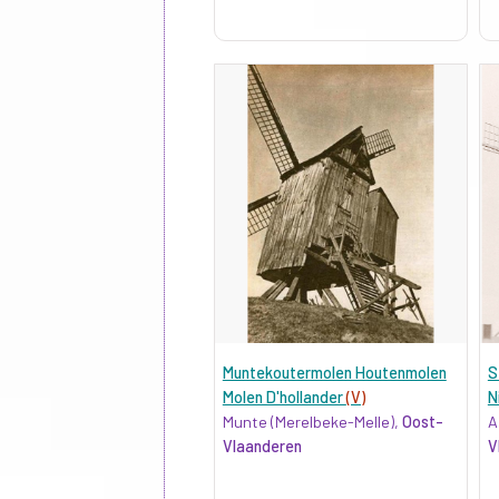
Muntekoutermolen Houtenmolen
S
Molen D'hollander
(V)
N
Munte (Merelbeke-Melle),
Oost-
A
Vlaanderen
V