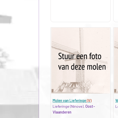
Molen van Lieferinge
(V)
W
Lieferinge (Ninove),
Oost-
L
Vlaanderen