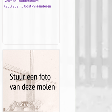
Velzeke-Ruddershove
(Zottegem),
Oost-Vlaanderen