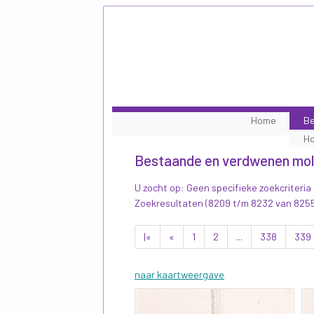
Home
Be
H
Bestaande en verdwenen mo
U zocht op: Geen specifieke zoekcriteria
Zoekresultaten (8209 t/m 8232 van 825
|«
«
1
2
...
338
339
naar kaartweergave