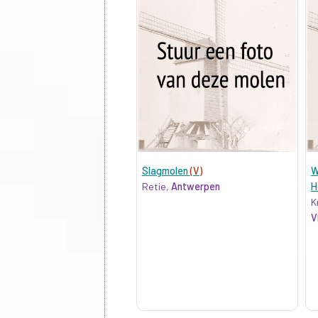
Slagmolen
(V)
W
Retie,
Antwerpen
H
K
V