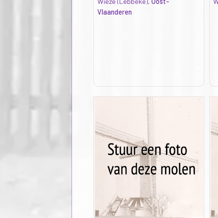
Wieze (Lebbeke),
Oost-
W
Vlaanderen