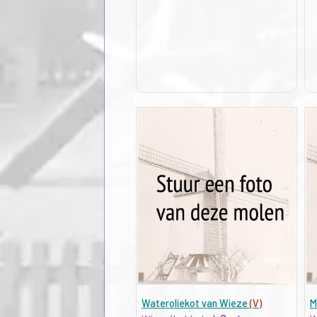
Wateroliekot van Wieze
(V)
M