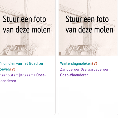
indmolen van het Goed ter
Winterslagmoleken
(V)
oeyen
(V)
Zandbergen (Geraardsbergen),
ruishoutem (Kruisem),
Oost-
Oost-Vlaanderen
laanderen