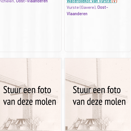
ichelen,
Oost-Vlaanderen
Wateroliekot van Vurste
(V)
Vurste (Gavere),
Oost-
Vlaanderen