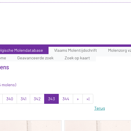
lgische Molendatabase
Vlaams Molentijdschrift
Molenzorg v
ome
Geavanceerde zoek
Zoek op kaart
lens
5 molens)
340
341
342
343
344
»
»|
Terug