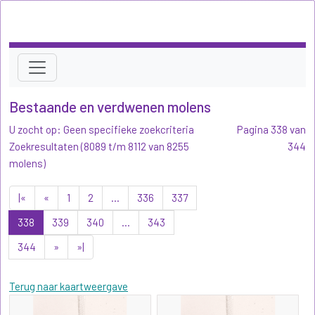
Bestaande en verdwenen molens
U zocht op: Geen specifieke zoekcriteria
Pagina 338 van
Zoekresultaten (8089 t/m 8112 van 8255
344
molens)
|«
«
1
2
...
336
337
338
339
340
...
343
344
»
»|
Terug naar kaartweergave