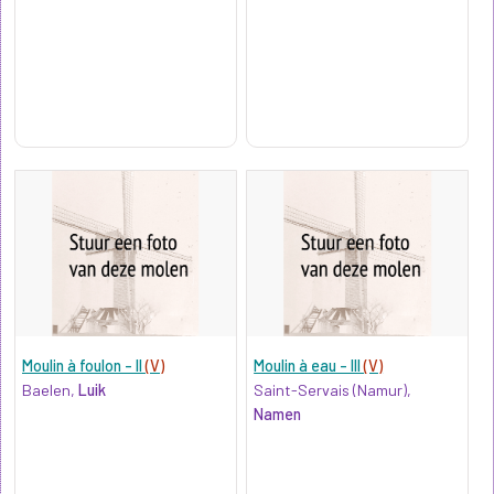
Moulin à foulon - II
(V)
Moulin à eau - III
(V)
Baelen,
Luik
Saint-Servais (Namur),
Namen