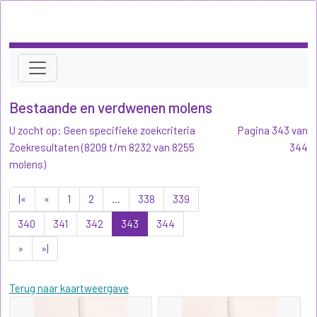
Bestaande en verdwenen molens
U zocht op: Geen specifieke zoekcriteria
Pagina 343 van
Zoekresultaten (8209 t/m 8232 van 8255
344
molens)
|«
«
1
2
...
338
339
340
341
342
343
344
»
»|
Terug naar kaartweergave