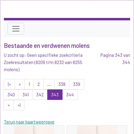
Bestaande en verdwenen molens
U zocht op: Geen specifieke zoekcriteria
Pagina 343 van
Zoekresultaten (8209 t/m 8232 van 8255
344
molens)
|«
«
1
2
...
338
339
340
341
342
343
344
»
»|
Terug naar kaartweergave