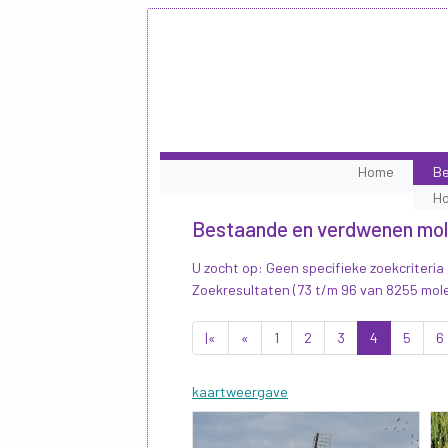
Home
Be
H
Bestaande en verdwenen mo
U zocht op: Geen specifieke zoekcriteria
Zoekresultaten (73 t/m 96 van 8255 mol
|«
«
1
2
3
4
5
6
kaartweergave