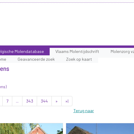
lgische Molendatabase
Vlaams Molentijdschrift
Molenzorg v
ome
Geavanceerde zoek
Zoek op kaart
lens
ens)
7
...
343
344
»
»|
Terug naar