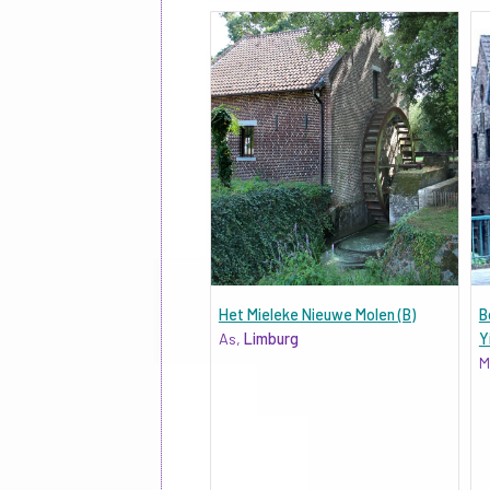
Het Mieleke Nieuwe Molen (B)
B
As,
Limburg
Y
M