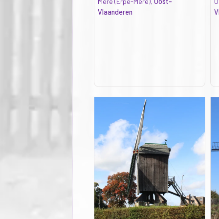
Mere (Erpe-Mere),
Oost-
O
Vlaanderen
V