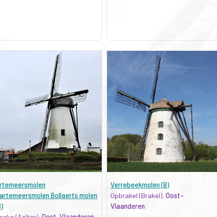
rtemeersmolen
Verrebeekmolen (B)
artemeersmolen Bollaerts molen
Opbrakel (Brakel),
Oost-
B)
Vlaanderen
oeke (Aalter),
Oost-Vlaanderen