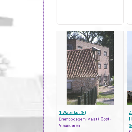
't Waterkot (B)
A
Erembodegem (Aalst),
Oost-
H
Vlaanderen
(
P