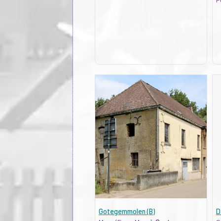
Gotegemmolen (B)
D