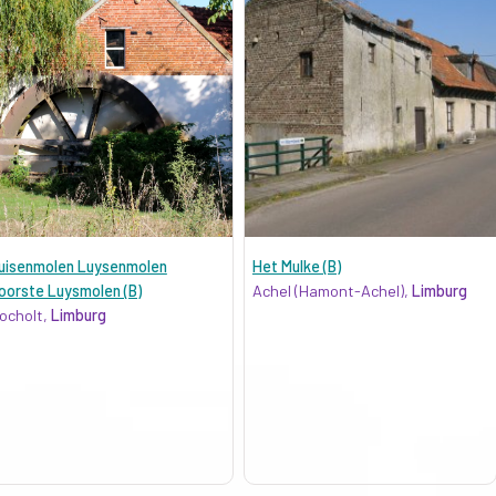
uisenmolen Luysenmolen
Het Mulke (B)
oorste Luysmolen (B)
Achel (Hamont-Achel),
Limburg
ocholt,
Limburg