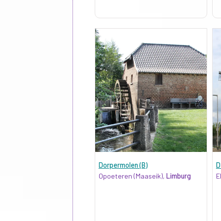
Dorpermolen (B)
D
Opoeteren (Maaseik),
Limburg
E