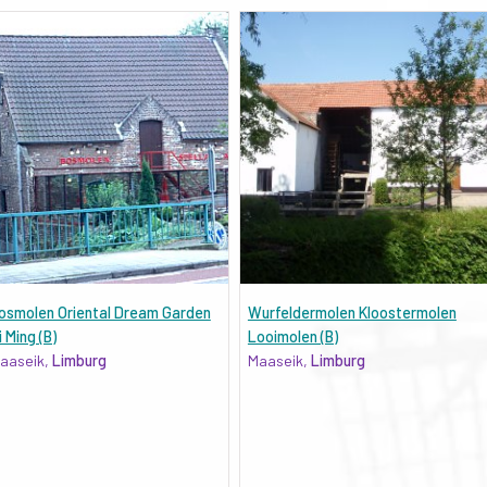
osmolen Oriental Dream Garden
Wurfeldermolen Kloostermolen
i Ming (B)
Looimolen (B)
aaseik,
Limburg
Maaseik,
Limburg