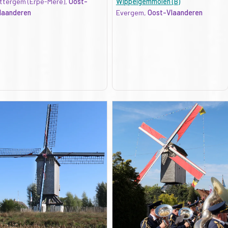
ttergem (Erpe-Mere),
Oost-
Wippelgemmolen (B)
laanderen
Evergem,
Oost-Vlaanderen