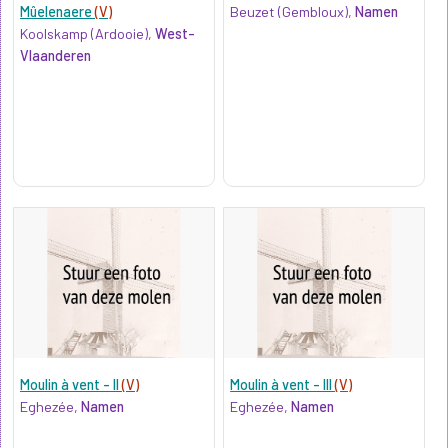
Mûelenaere
(V)
Beuzet (Gembloux),
Namen
Koolskamp (Ardooie),
West-
Vlaanderen
Moulin à vent - II
(V)
Moulin à vent - III
(V)
Eghezée,
Namen
Eghezée,
Namen