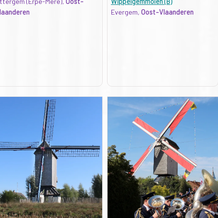
ttergem (Erpe-Mere),
Oost-
Wippelgemmolen (B)
laanderen
Evergem,
Oost-Vlaanderen