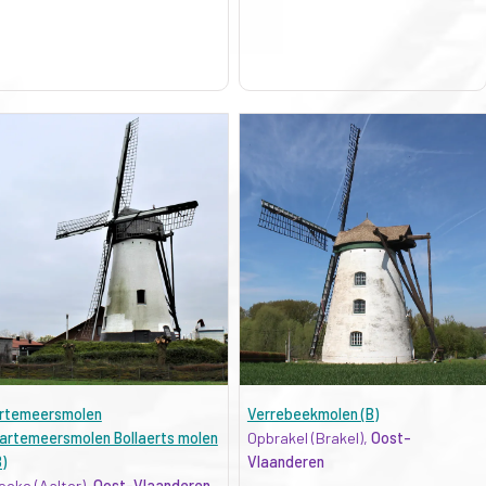
rtemeersmolen
Verrebeekmolen (B)
artemeersmolen Bollaerts molen
Opbrakel (Brakel),
Oost-
B)
Vlaanderen
oeke (Aalter),
Oost-Vlaanderen