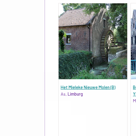
Het Mieleke Nieuwe Molen (B)
B
As,
Limburg
Y
M