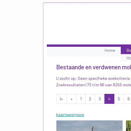
Home
Be
H
Bestaande en verdwenen mo
U zocht op: Geen specifieke zoekcriteria
Zoekresultaten (73 t/m 96 van 8255 mol
|«
«
1
2
3
4
5
6
kaartweergave