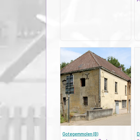
Gotegemmolen (B)
D