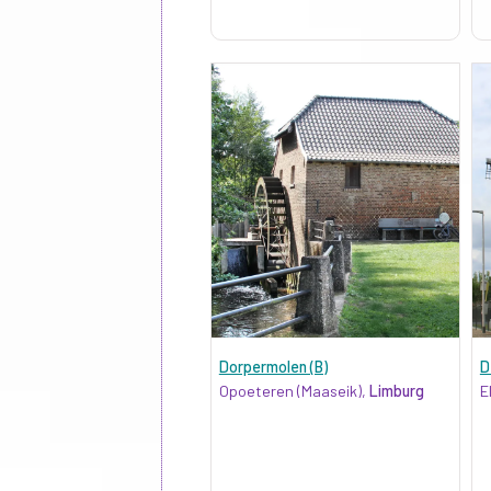
Dorpermolen (B)
D
Opoeteren (Maaseik),
Limburg
E