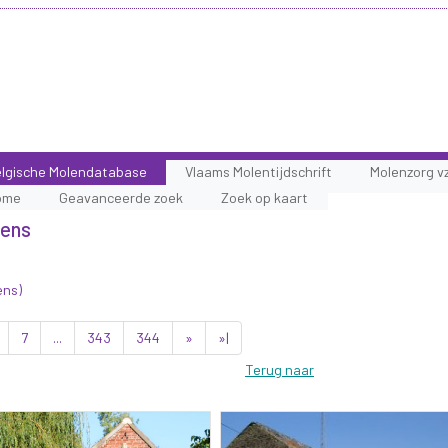
lgische Molendatabase
Vlaams Molentijdschrift
Molenzorg v
ome
Geavanceerde zoek
Zoek op kaart
lens
ens)
7
...
343
344
»
»|
Terug naar