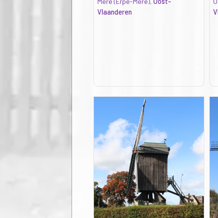
Mere (Erpe-Mere),
Oost-
O
Vlaanderen
V