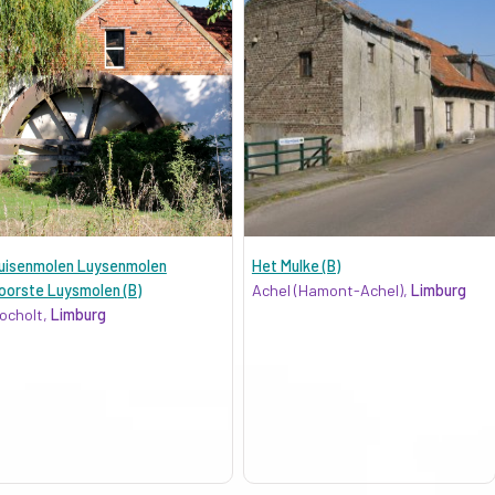
uisenmolen Luysenmolen
Het Mulke (B)
oorste Luysmolen (B)
Achel (Hamont-Achel),
Limburg
ocholt,
Limburg