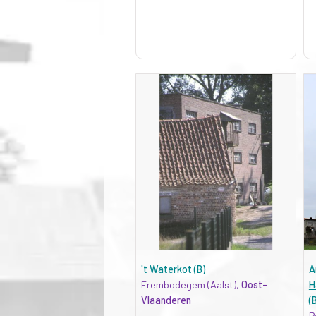
't Waterkot (B)
A
Erembodegem (Aalst),
Oost-
H
Vlaanderen
(
P