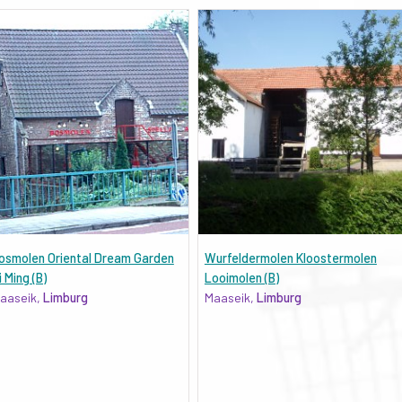
osmolen Oriental Dream Garden
Wurfeldermolen Kloostermolen
i Ming (B)
Looimolen (B)
aaseik,
Limburg
Maaseik,
Limburg