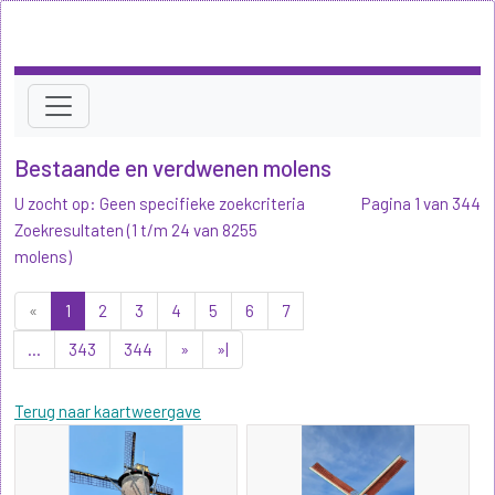
Bestaande en verdwenen molens
U zocht op: Geen specifieke zoekcriteria
Pagina 1 van 344
Zoekresultaten (1 t/m 24 van 8255
molens)
«
1
2
3
4
5
6
7
...
343
344
»
»|
Terug naar kaartweergave