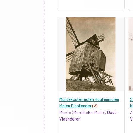
Muntekoutermolen Houtenmolen
S
Molen D'hollander
(V)
N
Munte (Merelbeke-Melle),
Oost-
A
Vlaanderen
V