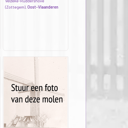
Velzeke-Ruddershove
(Zottegem),
Oost-Vlaanderen