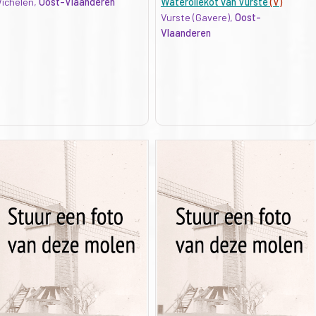
ichelen,
Oost-Vlaanderen
Wateroliekot van Vurste
(V)
Vurste (Gavere),
Oost-
Vlaanderen