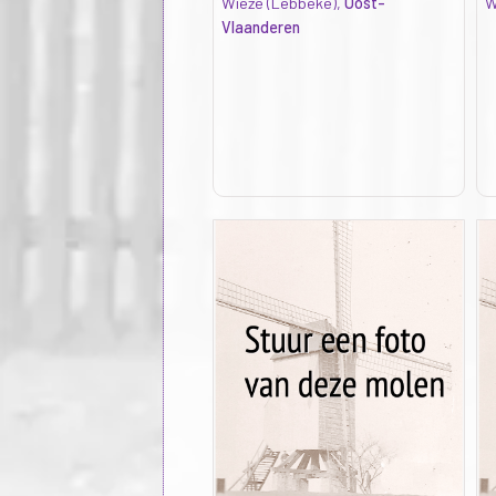
Wieze (Lebbeke),
Oost-
W
Vlaanderen