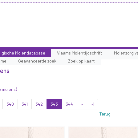
lgische Molendatabase
Vlaams Molentijdschrift
Molenzorg v
ome
Geavanceerde zoek
Zoek op kaart
lens
5 molens)
340
341
342
343
344
»
»|
Terug