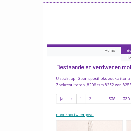
Home
Be
H
Bestaande en verdwenen mo
U zocht op: Geen specifieke zoekcriteria
Zoekresultaten (8209 t/m 8232 van 825
|«
«
1
2
...
338
339
naar kaartweergave