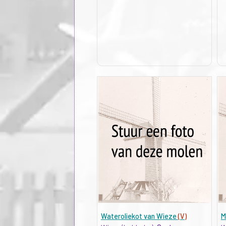
Wateroliekot van Wieze
(V)
M