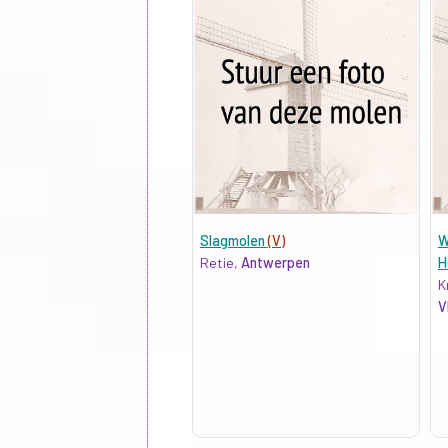
Slagmolen
(V)
W
Retie,
Antwerpen
H
K
V