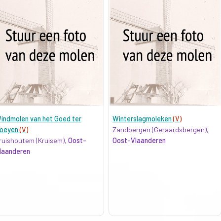
indmolen van het Goed ter
Winterslagmoleken
(V)
oeyen
(V)
Zandbergen (Geraardsbergen),
ruishoutem (Kruisem),
Oost-
Oost-Vlaanderen
laanderen