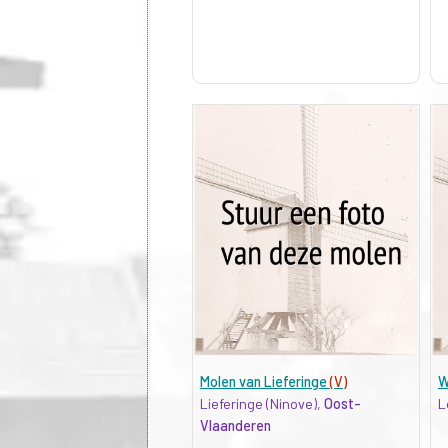
Molen van Lieferinge
(V)
W
Lieferinge (Ninove),
Oost-
L
Vlaanderen