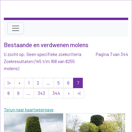
Bestaande en verdwenen molens
U zocht op: Geen specifieke zoekcriteria
Pagina 7 van 344
Zoekresultaten (145 t/m 168 van 8255
molens)
|«
«
1
2
...
5
6
7
8
9
...
343
344
»
»|
Terug naar kaartweergave