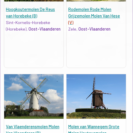
Hoogkoutermolen De Reus
Rodemolen Rode Molen
van Horebeke (B)
Grijzemolen Molen Van Hese
Sint-Kornelis-Horebeke
(V)
(Horebeke),
Oost-Vlaanderen
Zele,
Oost-Vlaanderen
Van Vlaenderensmolen Molen
Molen van Wannegem Grote