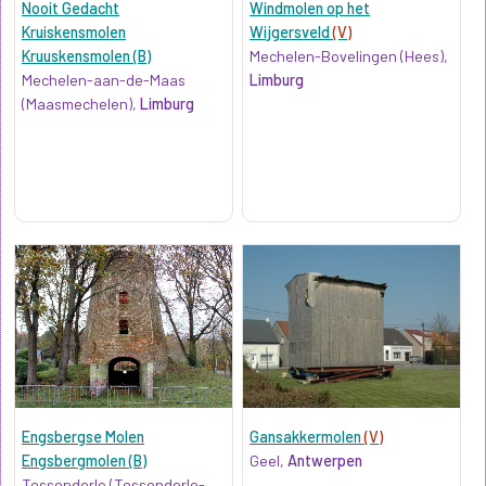
Nooit Gedacht
Windmolen op het
Kruiskensmolen
Wijgersveld
(V)
Kruuskensmolen (B)
Mechelen-Bovelingen (Hees),
Mechelen-aan-de-Maas
Limburg
(Maasmechelen),
Limburg
Engsbergse Molen
Gansakkermolen
(V)
Engsbergmolen (B)
Geel,
Antwerpen
Tessenderlo (Tessenderlo-