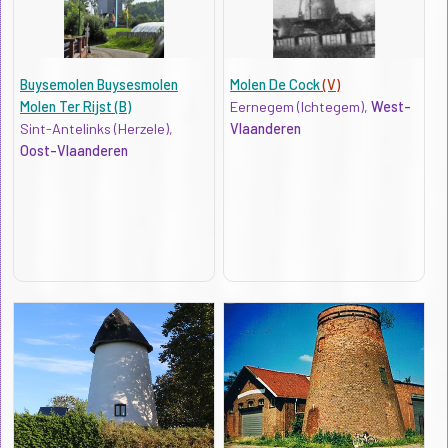
Buysemolen Buysesmolen
Molen De Cock
(V)
Molen Ter Rijst (B)
Eernegem (Ichtegem),
West-
Sint-Antelinks (Herzele),
Vlaanderen
Oost-Vlaanderen