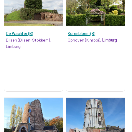
De Wachter (B)
Korenbloem (B)
Dilsen (Dilsen-Stokkem),
Ophoven (Kinrooi),
Limburg
Limburg