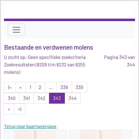
Bestaande en verdwenen molens
U zocht op: Geen specifieke zoekcriteria
Pagina 343 van
Zoekresultaten (8209 t/m 8232 van 8255
344
molens)
|«
«
1
2
...
338
339
340
341
342
343
344
»
»|
Terug naar kaartweergave