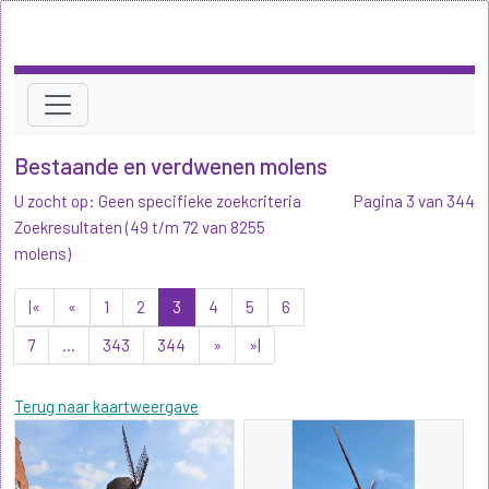
Bestaande en verdwenen molens
U zocht op: Geen specifieke zoekcriteria
Pagina 3 van 344
Zoekresultaten (49 t/m 72 van 8255
molens)
|«
«
1
2
3
4
5
6
7
...
343
344
»
»|
Terug naar kaartweergave