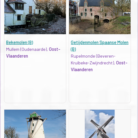
Bekemolen (B)
Getijdenmolen Spaanse Molen
Mullem (Oudenaarde),
Oost-
(B)
Vlaanderen
Rupelmonde (Beveren-
Kruibeke-Zwijndrecht),
Oost-
Vlaanderen