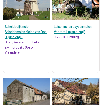
Scheldedijkmolen
Luisenmolen Luysenmolen
Scheldemolen Molen van Doel
Voorste Luysmolen (B)
Dijkmolen (B)
Bocholt,
Limburg
Doel (Beveren-Kruibeke-
Zwijndrecht),
Oost-
Vlaanderen