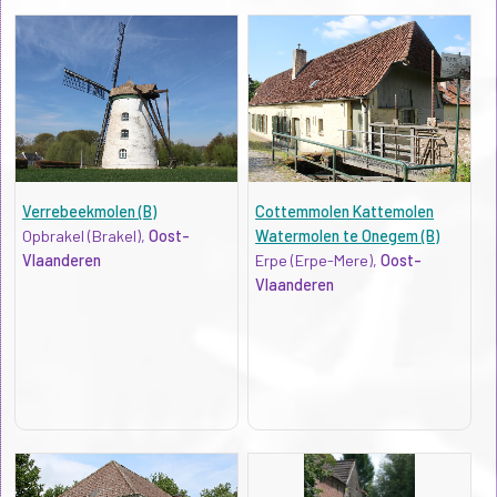
Verrebeekmolen (B)
Cottemmolen Kattemolen
Opbrakel (Brakel),
Oost-
Watermolen te Onegem (B)
Vlaanderen
Erpe (Erpe-Mere),
Oost-
Vlaanderen