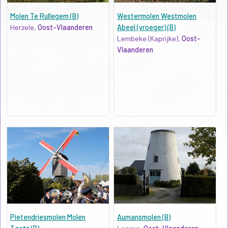
Molen Te Rullegem (B)
Westermolen Westmolen
Herzele,
Oost-Vlaanderen
Abeel (vroeger) (B)
Lembeke (Kaprijke),
Oost-
Vlaanderen
Pietendriesmolen Molen
Aumansmolen (B)