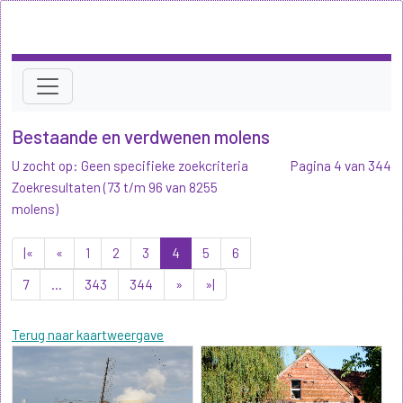
Bestaande en verdwenen molens
U zocht op: Geen specifieke zoekcriteria
Pagina 4 van 344
Zoekresultaten (73 t/m 96 van 8255
molens)
|«
«
1
2
3
4
5
6
7
...
343
344
»
»|
Terug naar kaartweergave