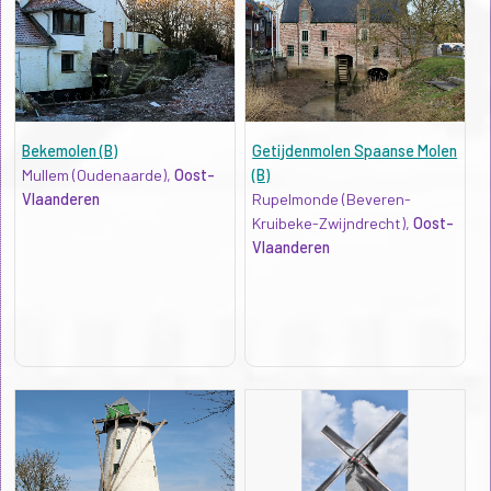
Bekemolen (B)
Getijdenmolen Spaanse Molen
Mullem (Oudenaarde),
Oost-
(B)
Vlaanderen
Rupelmonde (Beveren-
Kruibeke-Zwijndrecht),
Oost-
Vlaanderen