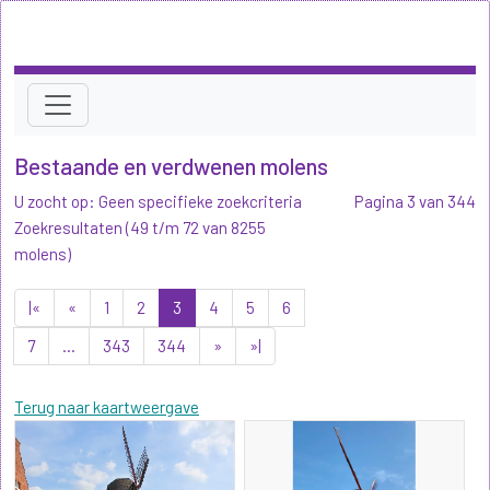
Bestaande en verdwenen molens
U zocht op: Geen specifieke zoekcriteria
Pagina 3 van 344
Zoekresultaten (49 t/m 72 van 8255
molens)
|«
«
1
2
3
4
5
6
7
...
343
344
»
»|
Terug naar kaartweergave