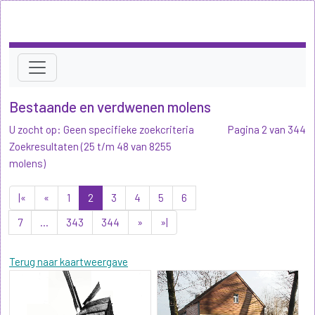
Bestaande en verdwenen molens
U zocht op: Geen specifieke zoekcriteria
Pagina 2 van 344
Zoekresultaten (25 t/m 48 van 8255
molens)
|«
«
1
2
3
4
5
6
7
...
343
344
»
»|
Terug naar kaartweergave