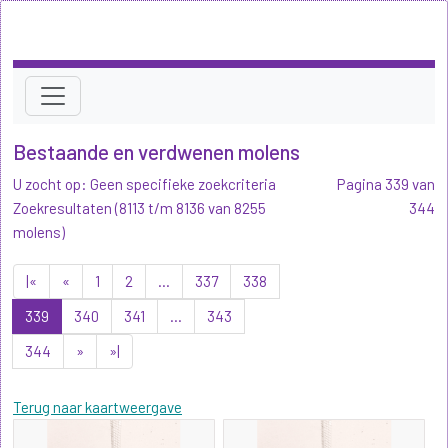
Bestaande en verdwenen molens
U zocht op: Geen specifieke zoekcriteria
Pagina 339 van
Zoekresultaten (8113 t/m 8136 van 8255
344
molens)
|«
«
1
2
...
337
338
339
340
341
...
343
344
»
»|
Terug naar kaartweergave