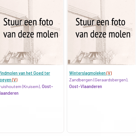
indmolen van het Goed ter
Winterslagmoleken
(V)
oeyen
(V)
Zandbergen (Geraardsbergen),
ruishoutem (Kruisem),
Oost-
Oost-Vlaanderen
laanderen