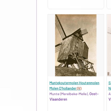
Muntekoutermolen Houtenmolen
S
Molen D'hollander
(V)
N
Munte (Merelbeke-Melle),
Oost-
A
Vlaanderen
V