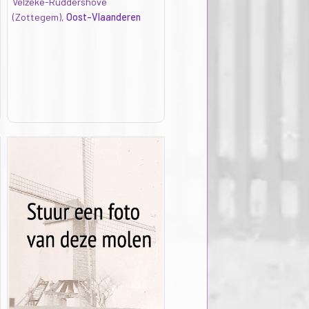
Velzeke-Ruddershove
(Zottegem),
Oost-Vlaanderen