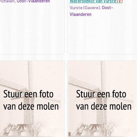
ichelen,
Oost-Vlaanderen
Wateroliekot van Vurste
(V)
Vurste (Gavere),
Oost-
Vlaanderen