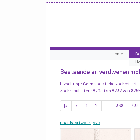
Home
Be
H
Bestaande en verdwenen mo
U zocht op: Geen specifieke zoekcriteria
Zoekresultaten (8209 t/m 8232 van 825
|«
«
1
2
...
338
339
naar kaartweergave