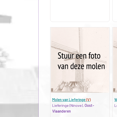
Molen van Lieferinge
(V)
W
Lieferinge (Ninove),
Oost-
L
Vlaanderen