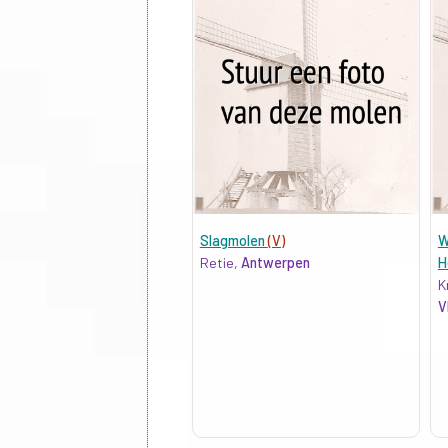
Slagmolen
(V)
W
Retie,
Antwerpen
H
K
V