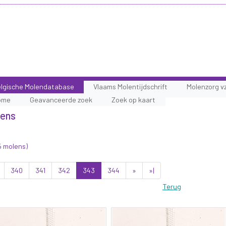
lgische Molendatabase
Vlaams Molentijdschrift
Molenzorg v
ome
Geavanceerde zoek
Zoek op kaart
lens
5 molens)
340
341
342
343
344
»
»|
Terug