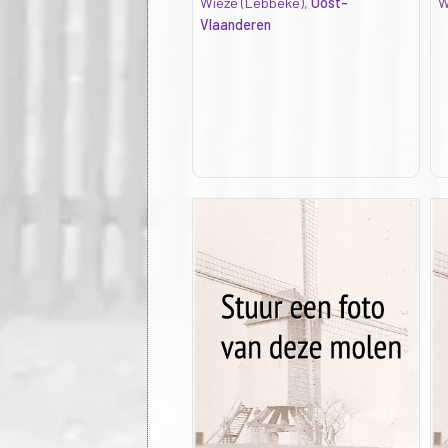
Wieze (Lebbeke),
Oost-
W
Vlaanderen