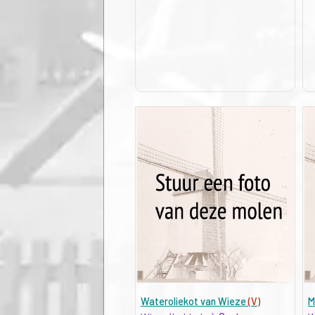
Wateroliekot van Wieze
(V)
M