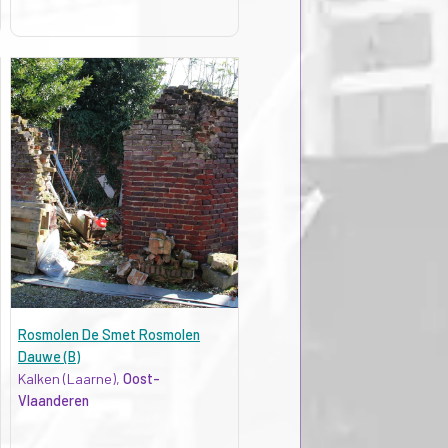
Rosmolen De Smet Rosmolen
Dauwe (B)
Kalken (Laarne),
Oost-
Vlaanderen