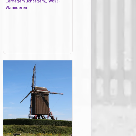
Eernegem (Ichtegem),
West-
Vlaanderen