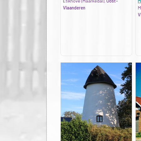
Etikhove (Maarkedal),
Oost-
M
Vlaanderen
M
V