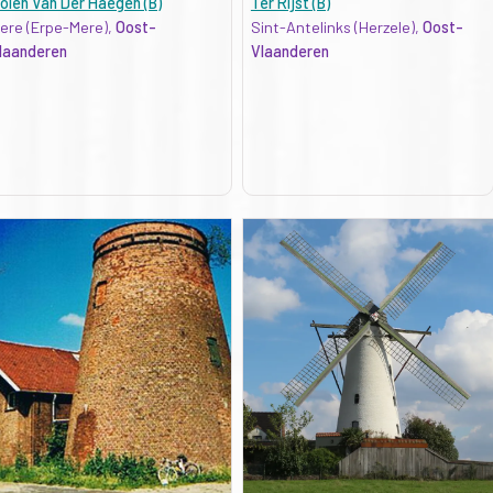
olen Van Der Haegen (B)
Ter Rijst (B)
ere (Erpe-Mere),
Oost-
Sint-Antelinks (Herzele),
Oost-
laanderen
Vlaanderen