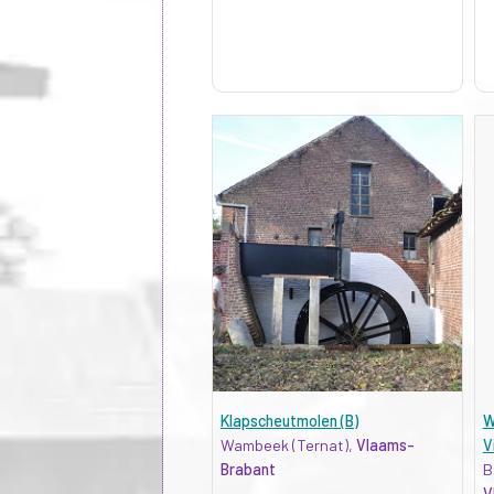
Klapscheutmolen (B)
W
Wambeek (Ternat),
Vlaams-
V
Brabant
B
V