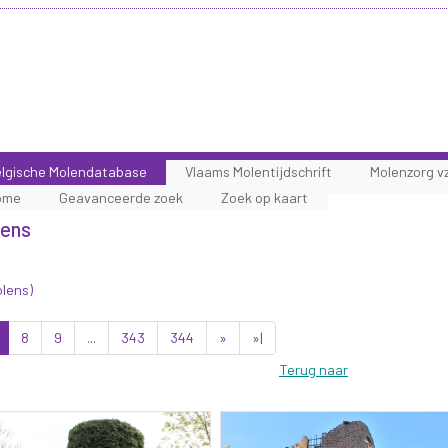
lgische Molendatabase
Vlaams Molentijdschrift
Molenzorg v
ome
Geavanceerde zoek
Zoek op kaart
lens
olens)
8
9
...
343
344
»
»|
Terug naar