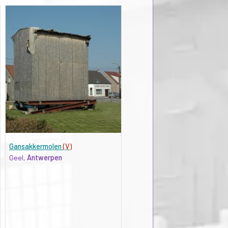
Gansakkermolen
(V)
Geel,
Antwerpen