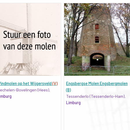
indmolen op het Wijgersveld
(V)
Engsbergse Molen Engsbergmolen
echelen-Bovelingen (Hees),
(B)
imburg
Tessenderlo (Tessenderlo-Ham),
Limburg