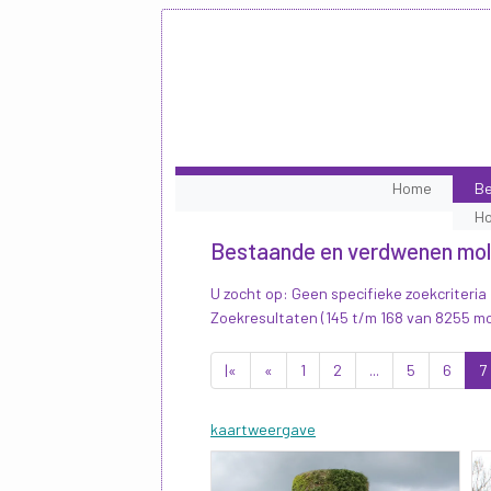
Home
Be
H
Bestaande en verdwenen mo
U zocht op: Geen specifieke zoekcriteria
Zoekresultaten (145 t/m 168 van 8255 m
|«
«
1
2
...
5
6
7
kaartweergave