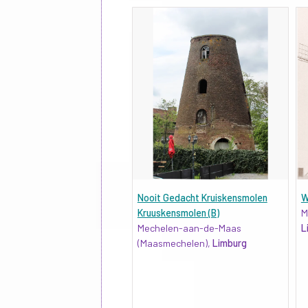
Nooit Gedacht Kruiskensmolen
W
Kruuskensmolen (B)
M
Mechelen-aan-de-Maas
L
(Maasmechelen),
Limburg