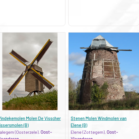
indekemolen Molen De Visscher
Stenen Molen Windmolen van
issersmolen (B)
Elene (B)
alegem (Oosterzele),
Oost-
Elene (Zottegem),
Oost-
laanderen
Vlaanderen