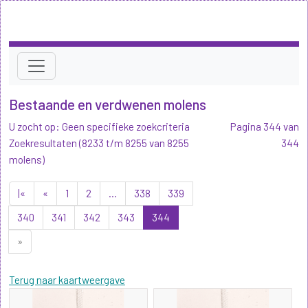
Bestaande en verdwenen molens
U zocht op: Geen specifieke zoekcriteria
Pagina 344 van
Zoekresultaten (8233 t/m 8255 van 8255
344
molens)
|«
«
1
2
...
338
339
340
341
342
343
344
»
Terug naar kaartweergave