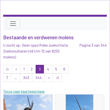
Bestaande en verdwenen molens
U zocht op: Geen specifieke zoekcriteria
Pagina 3 van 344
Zoekresultaten (49 t/m 72 van 8255
molens)
|«
«
1
2
3
4
5
6
7
...
343
344
»
»|
Terug naar kaartweergave