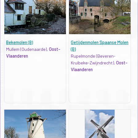
Bekemolen (B)
Getijdenmolen Spaanse Molen
Mullem (Oudenaarde),
Oost-
(B)
Vlaanderen
Rupelmonde (Beveren-
Kruibeke-Zwijndrecht),
Oost-
Vlaanderen