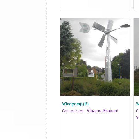
Windpomp (B)
W
Grimbergen,
Vlaams-Brabant
O
V