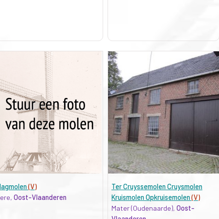
lagmolen
(V)
Ter Cruyssemolen Cruysmolen
ere,
Oost-Vlaanderen
Kruismolen Opkruisemolen
(V)
Mater (Oudenaarde),
Oost-
Vlaanderen