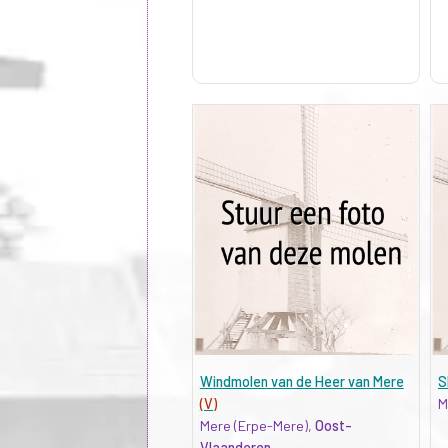
Windmolen van de Heer van Mere
S
(V)
M
Mere (Erpe-Mere),
Oost-
Vlaanderen