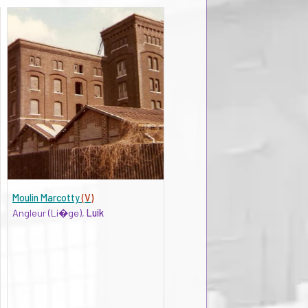
Moulin Marcotty
(V)
Angleur (Li�ge),
Luik