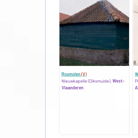
Rosmolen
(V)
W
Nieuwkapelle (Diksmuide),
West-
P
Vlaanderen
A