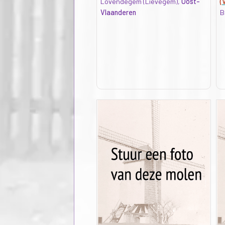
Lovendegem (Lievegem),
Oost-
(
Vlaanderen
B