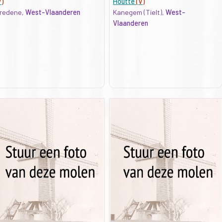
V)
Houtte
(V)
redene,
West-Vlaanderen
Kanegem (Tielt),
West-
Vlaanderen