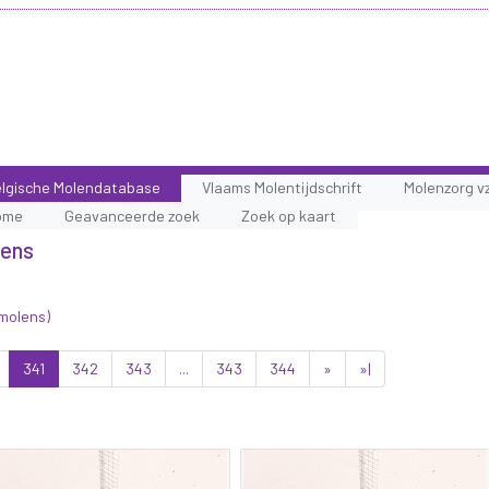
lgische Molendatabase
Vlaams Molentijdschrift
Molenzorg v
ome
Geavanceerde zoek
Zoek op kaart
lens
 molens)
341
342
343
...
343
344
»
»|