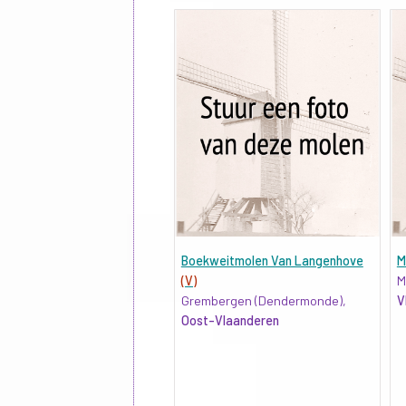
Boekweitmolen Van Langenhove
M
(V)
M
Grembergen (Dendermonde),
V
Oost-Vlaanderen