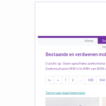
Home
Be
H
Bestaande en verdwenen mo
U zocht op: Geen specifieke zoekcriteria
Zoekresultaten (8161 t/m 8184 van 8255
|«
«
1
2
...
339
340
Terug naar kaartweergave