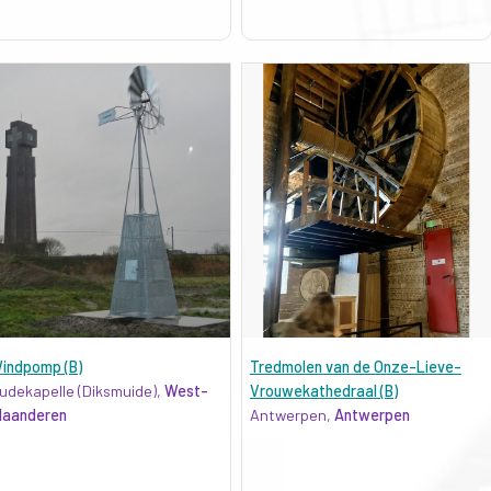
indpomp (B)
Tredmolen van de Onze-Lieve-
udekapelle (Diksmuide),
West-
Vrouwekathedraal (B)
laanderen
Antwerpen,
Antwerpen