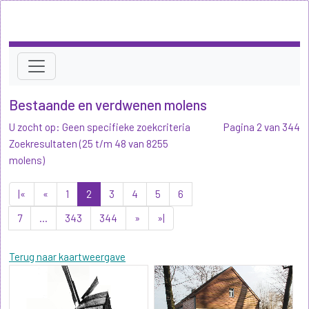
Bestaande en verdwenen molens
U zocht op: Geen specifieke zoekcriteria
Pagina 2 van 344
Zoekresultaten (25 t/m 48 van 8255
molens)
|«
«
1
2
3
4
5
6
7
...
343
344
»
»|
Terug naar kaartweergave