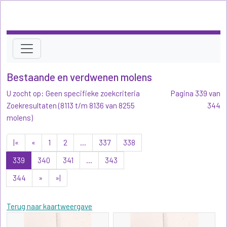
Bestaande en verdwenen molens
U zocht op: Geen specifieke zoekcriteria
Pagina 339 van
Zoekresultaten (8113 t/m 8136 van 8255
344
molens)
|«
«
1
2
...
337
338
339
340
341
...
343
344
»
»|
Terug naar kaartweergave