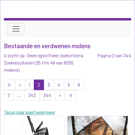
Bestaande en verdwenen molens
U zocht op: Geen specifieke zoekcriteria
Pagina 2 van 344
Zoekresultaten (25 t/m 48 van 8255
molens)
|«
«
1
2
3
4
5
6
7
...
343
344
»
»|
Terug naar kaartweergave