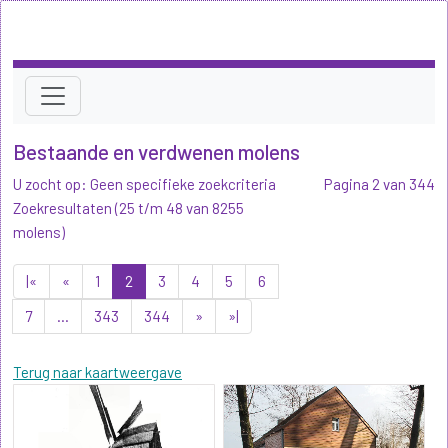
Bestaande en verdwenen molens
U zocht op: Geen specifieke zoekcriteria
Pagina 2 van 344
Zoekresultaten (25 t/m 48 van 8255
molens)
|«
«
1
2
3
4
5
6
7
...
343
344
»
»|
Terug naar kaartweergave