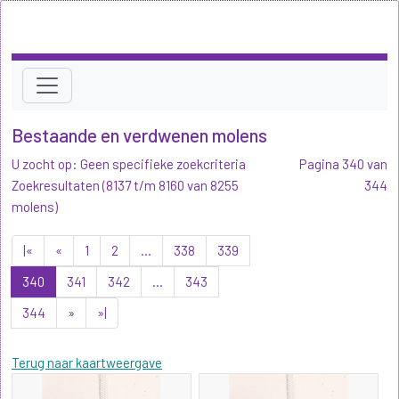
Bestaande en verdwenen molens
U zocht op: Geen specifieke zoekcriteria
Pagina 340 van
Zoekresultaten (8137 t/m 8160 van 8255
344
molens)
|«
«
1
2
...
338
339
340
341
342
...
343
344
»
»|
Terug naar kaartweergave