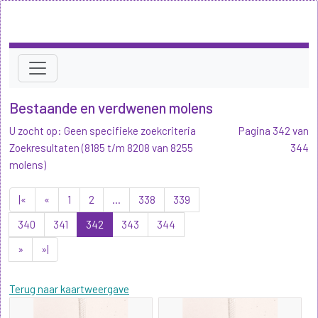
Bestaande en verdwenen molens
U zocht op: Geen specifieke zoekcriteria
Pagina 342 van
Zoekresultaten (8185 t/m 8208 van 8255
344
molens)
|«
«
1
2
...
338
339
340
341
342
343
344
»
»|
Terug naar kaartweergave