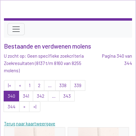
Bestaande en verdwenen molens
U zocht op: Geen specifieke zoekcriteria
Pagina 340 van
Zoekresultaten (8137 t/m 8160 van 8255
344
molens)
|«
«
1
2
...
338
339
340
341
342
...
343
344
»
»|
Terug naar kaartweergave