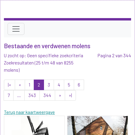
Bestaande en verdwenen molens
U zocht op: Geen specifieke zoekcriteria
Pagina 2 van 344
Zoekresultaten (25 t/m 48 van 8255
molens)
|«
«
1
2
3
4
5
6
7
...
343
344
»
»|
Terug naar kaartweergave