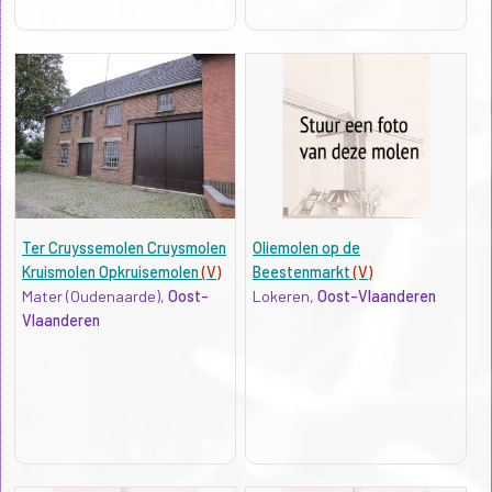
Ter Cruyssemolen Cruysmolen
Oliemolen op de
Kruismolen Opkruisemolen
(V)
Beestenmarkt
(V)
Mater (Oudenaarde),
Oost-
Lokeren,
Oost-Vlaanderen
Vlaanderen