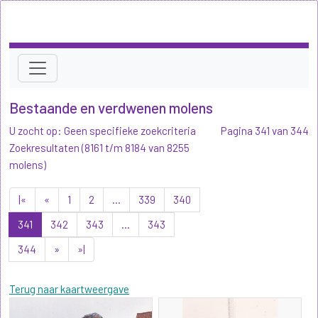
Bestaande en verdwenen molens
U zocht op: Geen specifieke zoekcriteria
Pagina 341 van 344
Zoekresultaten (8161 t/m 8184 van 8255
molens)
|«
«
1
2
...
339
340
341
342
343
...
343
344
»
»|
Terug naar kaartweergave