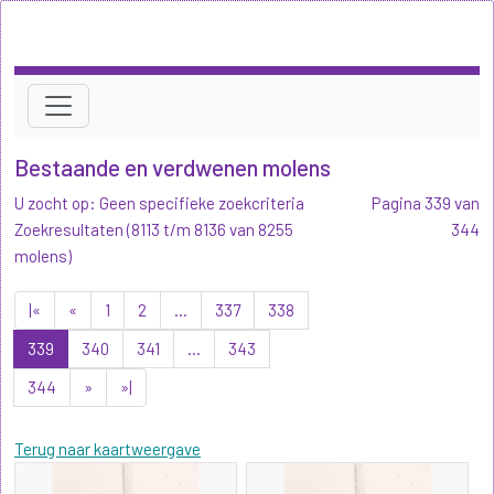
Bestaande en verdwenen molens
U zocht op: Geen specifieke zoekcriteria
Pagina 339 van
Zoekresultaten (8113 t/m 8136 van 8255
344
molens)
|«
«
1
2
...
337
338
339
340
341
...
343
344
»
»|
Terug naar kaartweergave