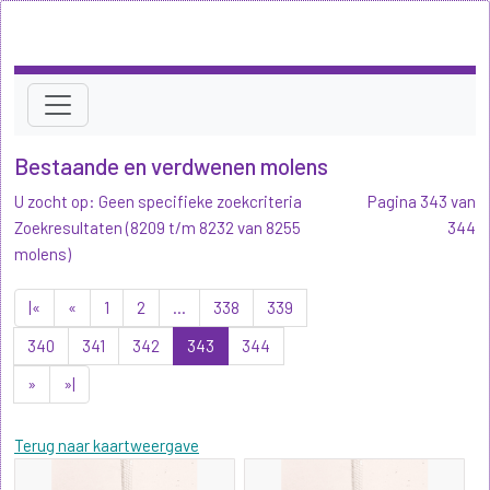
Bestaande en verdwenen molens
U zocht op: Geen specifieke zoekcriteria
Pagina 343 van
Zoekresultaten (8209 t/m 8232 van 8255
344
molens)
|«
«
1
2
...
338
339
340
341
342
343
344
»
»|
Terug naar kaartweergave