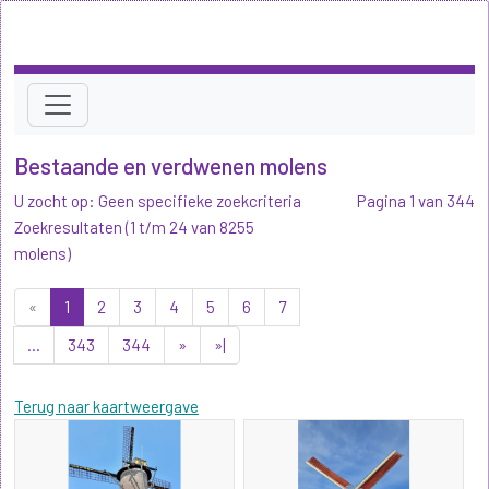
Bestaande en verdwenen molens
U zocht op: Geen specifieke zoekcriteria
Pagina 1 van 344
Zoekresultaten (1 t/m 24 van 8255
molens)
«
1
2
3
4
5
6
7
...
343
344
»
»|
Terug naar kaartweergave