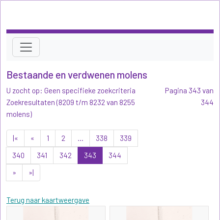
Bestaande en verdwenen molens
U zocht op: Geen specifieke zoekcriteria
Pagina 343 van
Zoekresultaten (8209 t/m 8232 van 8255
344
molens)
|«
«
1
2
...
338
339
340
341
342
343
344
»
»|
Terug naar kaartweergave