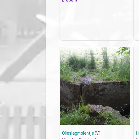
Olieslagmolentje
(V)
H