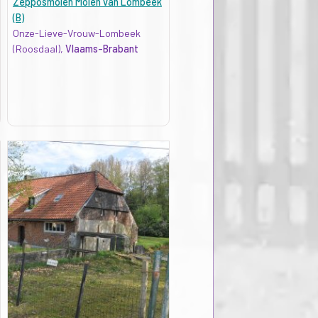
Zepposmolen Molen van Lombeek
(B)
Onze-Lieve-Vrouw-Lombeek
(Roosdaal),
Vlaams-Brabant