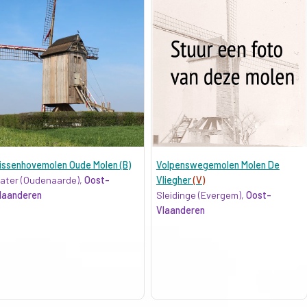
issenhovemolen Oude Molen (B)
Volpenswegemolen Molen De
ater (Oudenaarde),
Oost-
Vliegher
(V)
laanderen
Sleidinge (Evergem),
Oost-
Vlaanderen