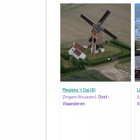
Meuleke 't Dal (B)
I
Zingem (Kruisem),
Oost-
S
Vlaanderen
V