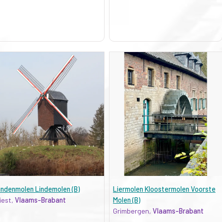
indenmolen Lindemolen (B)
Liermolen Kloostermolen Voorste
iest,
Vlaams-Brabant
Molen (B)
Grimbergen,
Vlaams-Brabant