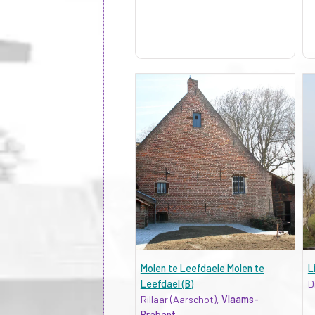
Molen te Leefdaele Molen te
L
Leefdael (B)
D
Rillaar (Aarschot),
Vlaams-
Brabant