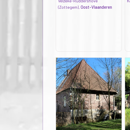
Velzeke-Ruddershove
K
(Zottegem),
Oost-Vlaanderen