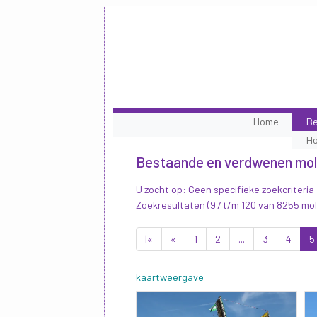
Home
Be
H
Bestaande en verdwenen mo
U zocht op: Geen specifieke zoekcriteria
Zoekresultaten (97 t/m 120 van 8255 mo
|«
«
1
2
...
3
4
5
kaartweergave