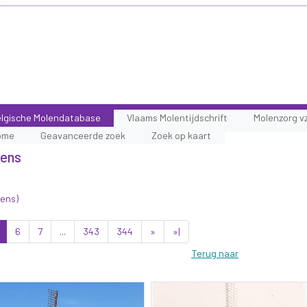
lgische Molendatabase
Vlaams Molentijdschrift
Molenzorg v
ome
Geavanceerde zoek
Zoek op kaart
lens
lens)
6
7
...
343
344
»
»|
Terug naar