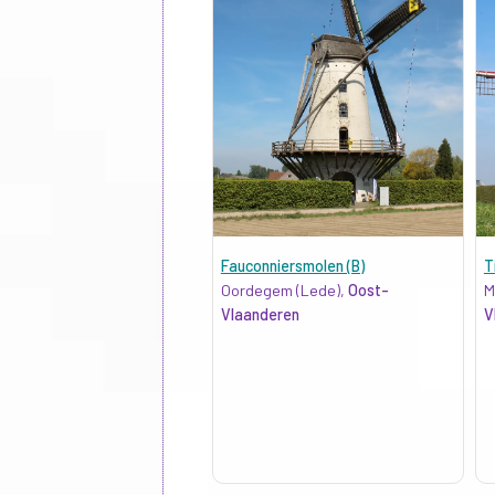
Fauconniersmolen (B)
T
Oordegem (Lede),
Oost-
M
Vlaanderen
V