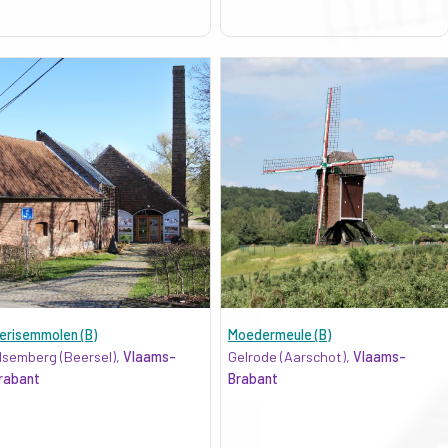
erisemmolen (B)
Moedermeule (B)
lsemberg (Beersel),
Vlaams-
Gelrode (Aarschot),
Vlaams-
rabant
Brabant