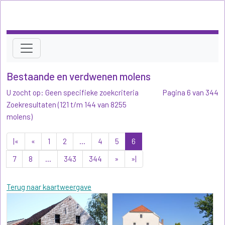
Bestaande en verdwenen molens
U zocht op: Geen specifieke zoekcriteria
Pagina 6 van 344
Zoekresultaten (121 t/m 144 van 8255
molens)
|«
«
1
2
...
4
5
6
7
8
...
343
344
»
»|
Terug naar kaartweergave