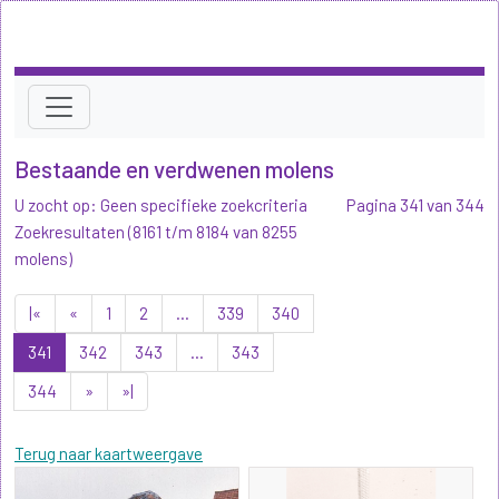
Bestaande en verdwenen molens
U zocht op: Geen specifieke zoekcriteria
Pagina 341 van 344
Zoekresultaten (8161 t/m 8184 van 8255
molens)
|«
«
1
2
...
339
340
341
342
343
...
343
344
»
»|
Terug naar kaartweergave