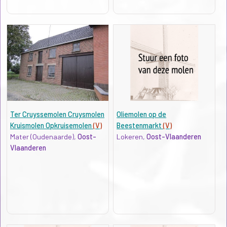
Ter Cruyssemolen Cruysmolen
Oliemolen op de
Kruismolen Opkruisemolen
(V)
Beestenmarkt
(V)
Mater (Oudenaarde),
Oost-
Lokeren,
Oost-Vlaanderen
Vlaanderen