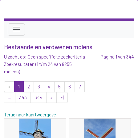
Bestaande en verdwenen molens
U zocht op: Geen specifieke zoekcriteria
Pagina 1 van 344
Zoekresultaten (1 t/m 24 van 8255
molens)
«
1
2
3
4
5
6
7
...
343
344
»
»|
Terug naar kaartweergave