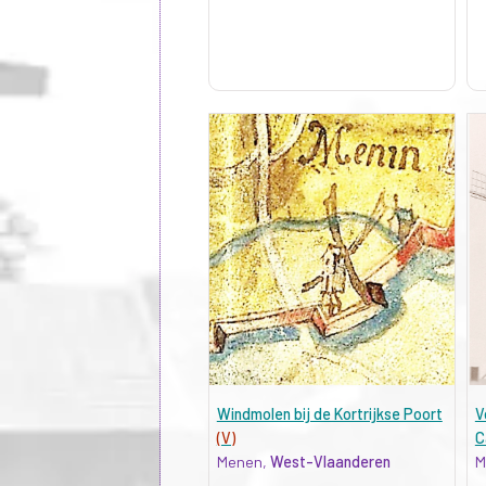
Windmolen bij de Kortrijkse Poort
V
(V)
C
Menen,
West-Vlaanderen
M