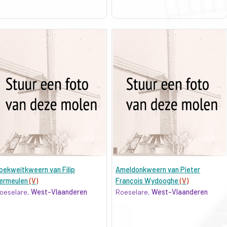
oekweitkweern van Filip
Ameldonkweern van Pieter
ermeulen
(V)
François Wydooghe
(V)
oeselare,
West-Vlaanderen
Roeselare,
West-Vlaanderen