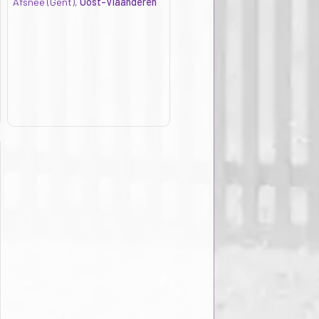
Afsnee (Gent),
Oost-Vlaanderen