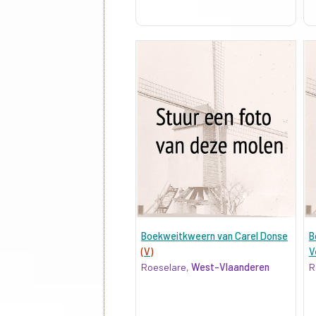
Boekweitkweern van Carel Donse
B
(V)
V
Roeselare,
West-Vlaanderen
R