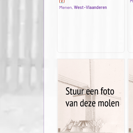
(V)
M
Menen,
West-Vlaanderen