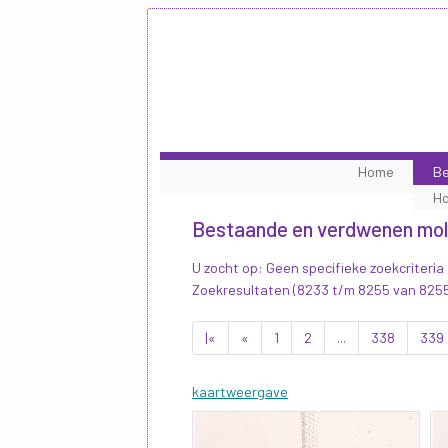
Home
Be
H
Bestaande en verdwenen mo
U zocht op: Geen specifieke zoekcriteria
Zoekresultaten (8233 t/m 8255 van 825
|«
«
1
2
...
338
339
kaartweergave