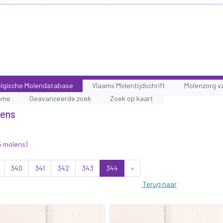
lgische Molendatabase
Vlaams Molentijdschrift
Molenzorg v
ome
Geavanceerde zoek
Zoek op kaart
lens
5 molens)
340
341
342
343
344
»
Terug naar