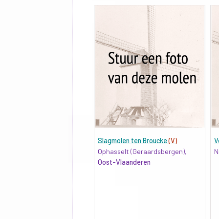
Slagmolen ten Broucke
(V)
V
Ophasselt (Geraardsbergen),
N
Oost-Vlaanderen