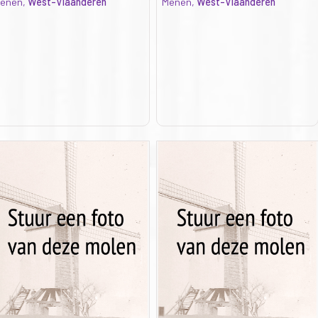
enen,
West-Vlaanderen
Menen,
West-Vlaanderen