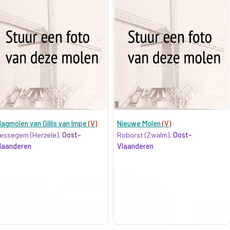
lagmolen van Gillis van Impe
(V)
Nieuwe Molen
(V)
essegem (Herzele),
Oost-
Roborst (Zwalm),
Oost-
laanderen
Vlaanderen