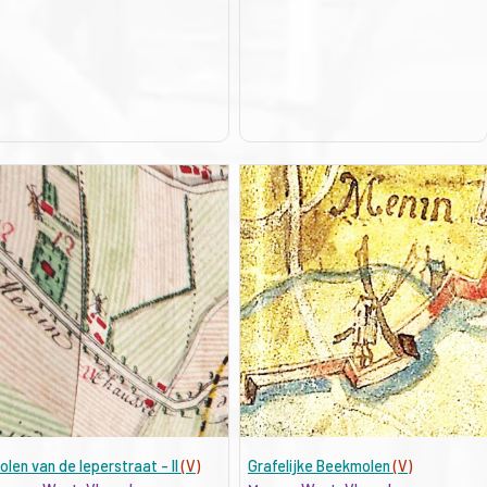
olen van de Ieperstraat - II
(V)
Grafelijke Beekmolen
(V)