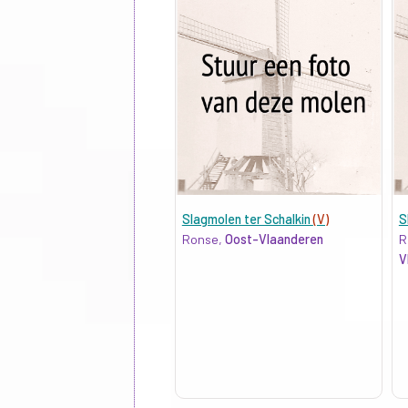
Slagmolen ter Schalkin
(V)
S
Ronse,
Oost-Vlaanderen
R
V