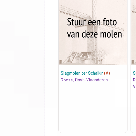
Slagmolen ter Schalkin
(V)
S
Ronse,
Oost-Vlaanderen
R
V