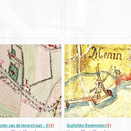
olen van de Ieperstraat - II
(V)
Grafelijke Beekmolen
(V)