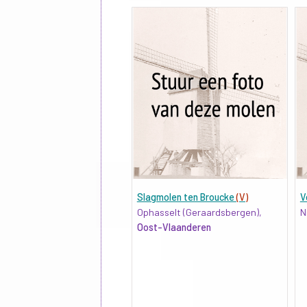
Slagmolen ten Broucke
(V)
V
Ophasselt (Geraardsbergen),
N
Oost-Vlaanderen