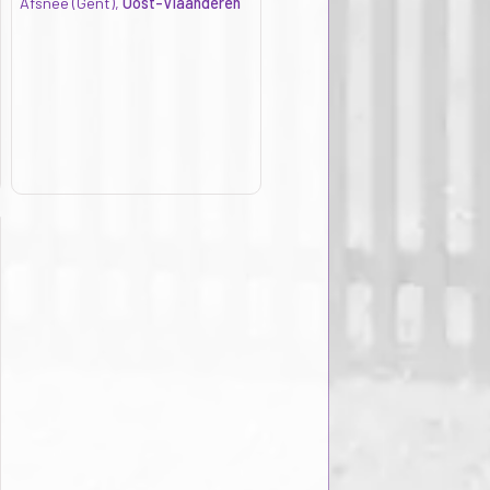
Afsnee (Gent),
Oost-Vlaanderen