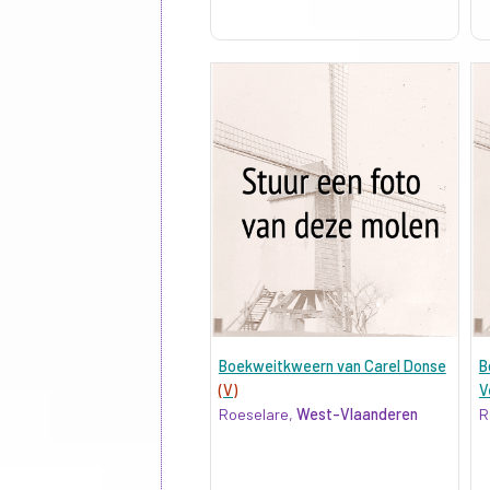
Boekweitkweern van Carel Donse
B
(V)
V
Roeselare,
West-Vlaanderen
R