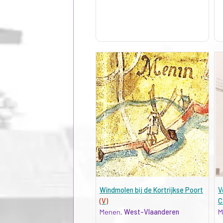
Windmolen bij de Kortrijkse Poort
V
(V)
C
Menen,
West-Vlaanderen
M