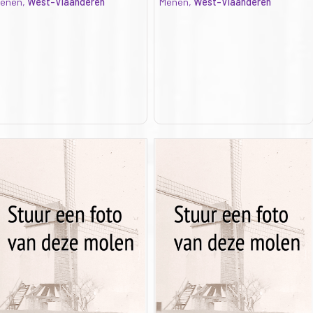
enen,
West-Vlaanderen
Menen,
West-Vlaanderen