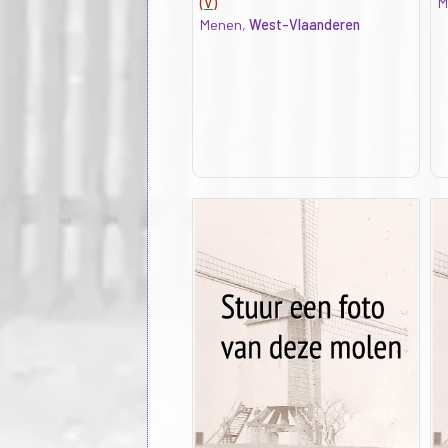
(V)
M
Menen,
West-Vlaanderen