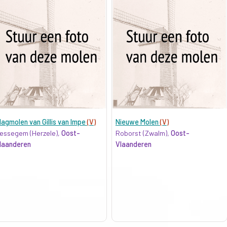
lagmolen van Gillis van Impe
(V)
Nieuwe Molen
(V)
essegem (Herzele),
Oost-
Roborst (Zwalm),
Oost-
laanderen
Vlaanderen