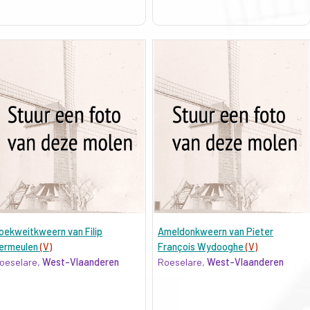
oekweitkweern van Filip
Ameldonkweern van Pieter
ermeulen
(V)
François Wydooghe
(V)
oeselare,
West-Vlaanderen
Roeselare,
West-Vlaanderen