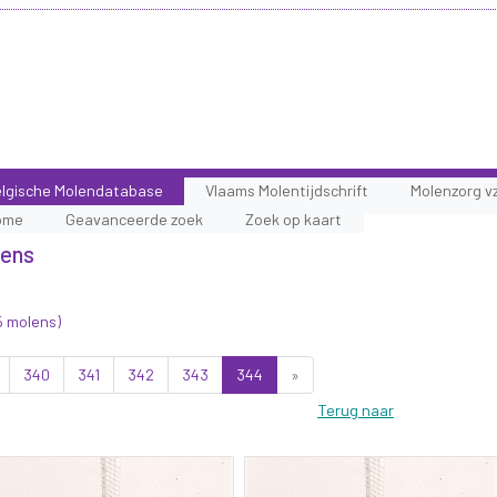
lgische Molendatabase
Vlaams Molentijdschrift
Molenzorg v
ome
Geavanceerde zoek
Zoek op kaart
lens
5 molens)
340
341
342
343
344
»
Terug naar