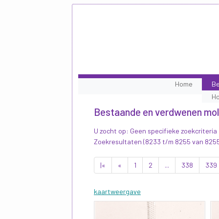
Home
Be
H
Bestaande en verdwenen mo
U zocht op: Geen specifieke zoekcriteria
Zoekresultaten (8233 t/m 8255 van 825
|«
«
1
2
...
338
339
kaartweergave