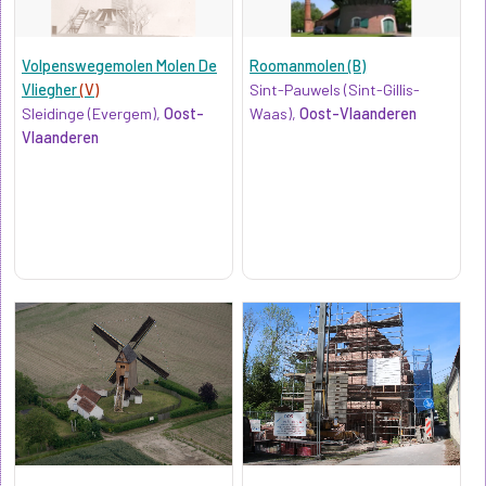
Volpenswegemolen Molen De
Roomanmolen (B)
Vliegher
(V)
Sint-Pauwels (Sint-Gillis-
Sleidinge (Evergem),
Oost-
Waas),
Oost-Vlaanderen
Vlaanderen