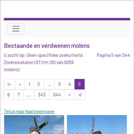
Bestaande en verdwenen molens
U zocht op: Geen specifieke zoekcriteria
Pagina 5 van 344
Zoekresultaten (97 t/m 120 van 8255
molens)
|«
«
1
2
...
3
4
5
6
7
...
343
344
»
»|
Terug naar kaartweergave