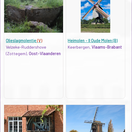
Olieslagmolentje
(V)
Heimolen - II Oude Molen (B)
Velzeke-Ruddershove
Keerbergen,
Vlaams-Brabant
(Zottegem),
Oost-Vlaanderen