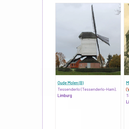
Oude Molen (B)
M
Tessenderlo (Tessenderlo-Ham),
(
Limburg
T
L