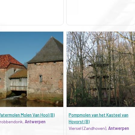
atermolen Molen Van Hool (B)
Pompmolen van het Kasteel van
robbendonk,
Antwerpen
Hovorst (B)
Viersel (Zandhoven),
Antwerpen