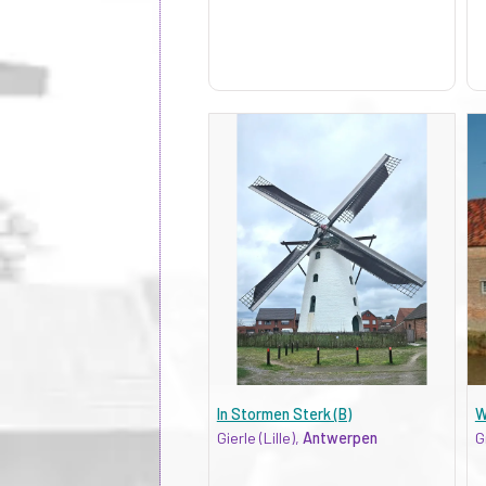
In Stormen Sterk (B)
W
Gierle (Lille),
Antwerpen
G