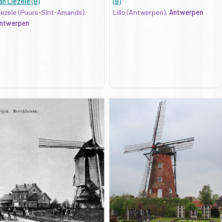
an Liezele (B)
(B)
iezele (Puurs-Sint-Amands),
Lillo (Antwerpen),
Antwerpen
ntwerpen