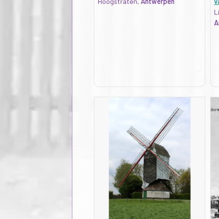
Hoogstraten,
Antwerpen
v
L
A