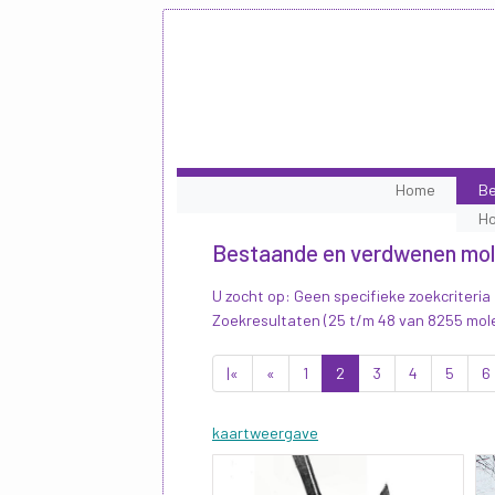
Home
Be
H
Bestaande en verdwenen mo
U zocht op: Geen specifieke zoekcriteria
Zoekresultaten (25 t/m 48 van 8255 mol
|«
«
1
2
3
4
5
6
kaartweergave