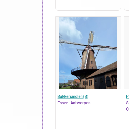
Bakkersmolen (B)
P
Essen,
Antwerpen
S
O