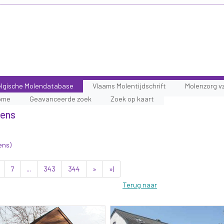
lgische Molendatabase
Vlaams Molentijdschrift
Molenzorg v
ome
Geavanceerde zoek
Zoek op kaart
lens
ens)
7
...
343
344
»
»|
Terug naar