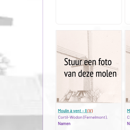
Moulin à vent - II
(V)
M
Cortil-Wodon (Fernelmont),
C
Namen
N