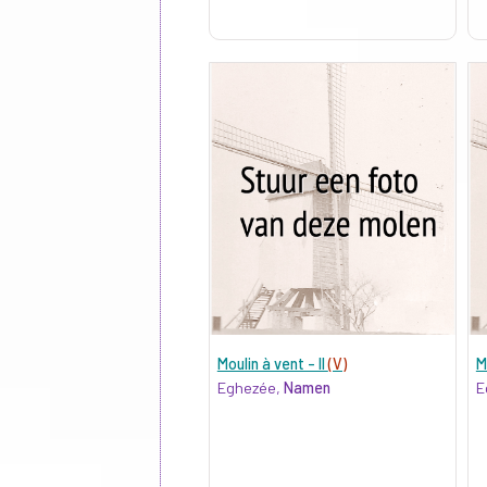
Moulin à vent - II
(V)
M
Eghezée,
Namen
E