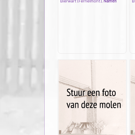
Bierwart (Fernelmont),
Namen
B