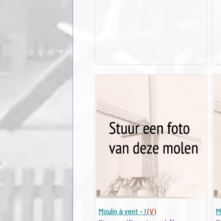
Moulin à vent - I
(V)
M