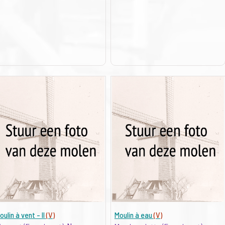
oulin à vent - II
(V)
Moulin à eau
(V)