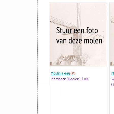
Moulin à eau
(V)
M
Membach (Baelen),
Luik
V
(