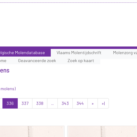
lgische Molendatabase
Vlaams Molentijdschrift
Molenzorg v
ome
Geavanceerde zoek
Zoek op kaart
lens
 molens)
336
337
338
...
343
344
»
»|