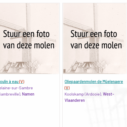
oulin à eau
(V)
Oliepaardenmolen de Mûelenaere
elaine-sur-Sambre
(V)
Sambreville),
Namen
Koolskamp (Ardooie),
West-
Vlaanderen