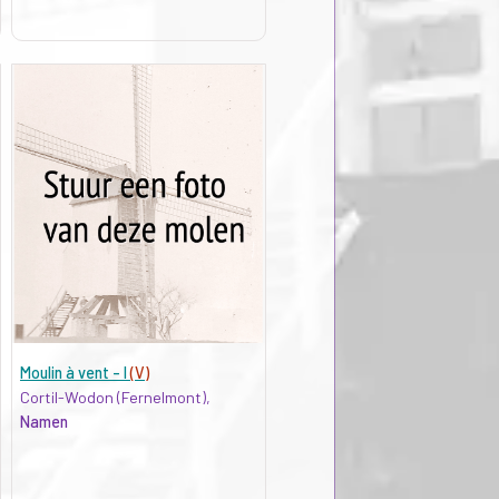
Moulin à vent - I
(V)
Cortil-Wodon (Fernelmont),
Namen