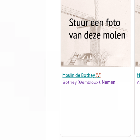
Moulin de Bothey
(V)
M
Bothey (Gembloux),
Namen
A