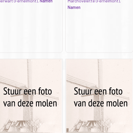
ierwart (Fernelmont),
Namen
Marchovelette (Fernelmont),
Namen