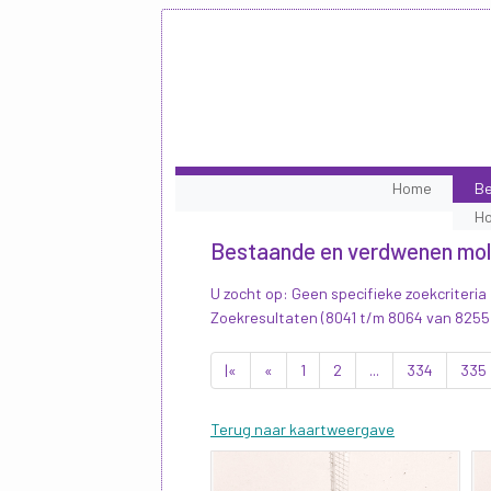
Home
Be
H
Bestaande en verdwenen mo
U zocht op: Geen specifieke zoekcriteria
Zoekresultaten (8041 t/m 8064 van 8255
|«
«
1
2
...
334
335
Terug naar kaartweergave