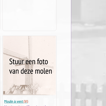
Moulin à vent
(V)